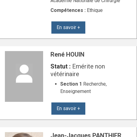
Académie Nationale de Chirurgie
Compétences :
Ethique
En savoir +
René HOUIN
Statut :
Emérite non
vétérinaire
Section 1
Recherche,
Enseignement
En savoir +
Jean-Jacques PANTHIER