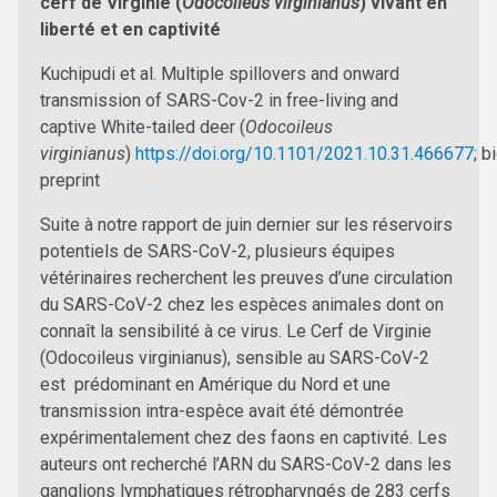
cerf de Virginie (
Odocoileus virginianus
) vivant en
liberté et en captivité
Kuchipudi et al. Multiple spillovers and onward
transmission of SARS-Cov-2 in free-living and
captive White-tailed deer (
Odocoileus
virginianus
)
https://doi.org/10.1101/2021.10.31.466677
; b
preprint
Suite à notre rapport de juin dernier sur les réservoirs
potentiels de SARS-CoV-2, plusieurs équipes
vétérinaires recherchent les preuves d’une circulation
du SARS-CoV-2 chez les espèces animales dont on
connaît la sensibilité à ce virus. Le Cerf de Virginie
(Odocoileus virginianus), sensible au SARS-CoV-2
est prédominant en Amérique du Nord et une
transmission intra-espèce avait été démontrée
expérimentalement chez des faons en captivité. Les
auteurs ont recherché l’ARN du SARS-CoV-2 dans les
ganglions lymphatiques rétropharyngés de 283 cerfs