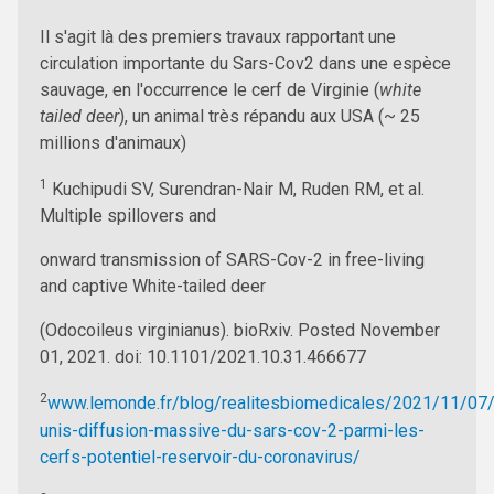
Il s'agit là des premiers travaux rapportant une
circulation importante du Sars-Cov2 dans une espèce
sauvage, en l'occurrence le cerf de Virginie (
white
tailed deer
), un animal très répandu aux USA (~ 25
millions d'animaux)
1
Kuchipudi SV, Surendran-Nair M, Ruden RM, et al.
Multiple spillovers and
onward transmission of SARS-Cov-2 in free-living
and captive White-tailed deer
(Odocoileus virginianus). bioRxiv. Posted November
01, 2021. doi: 10.1101/2021.10.31.466677
2
www.lemonde.fr/blog/realitesbiomedicales/2021/11/07/
unis-diffusion-massive-du-sars-cov-2-parmi-les-
cerfs-potentiel-reservoir-du-coronavirus/