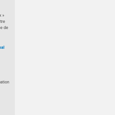
x »
tre
ée de
mal
uation