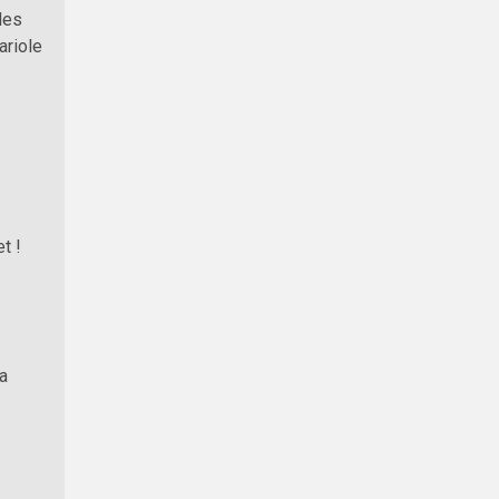
des
ariole
t !
a