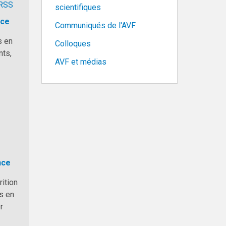
RSS
scientifiques
ice
Communiqués de l'AVF
s en
Colloques
nts,
AVF et médias
nce
ition
és en
r