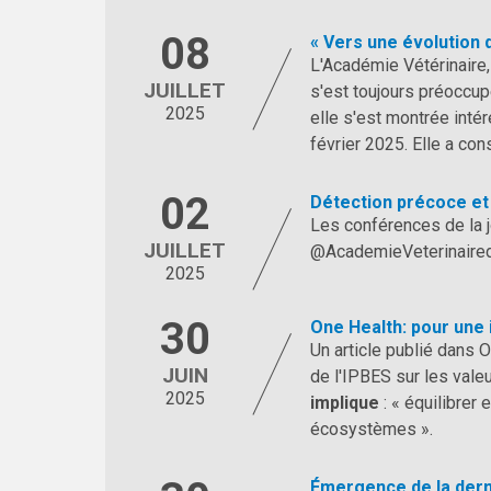
08
« Vers une évolution d
L'Académie Vétérinaire
JUILLET
s'est toujours préoccup
2025
elle s'est montrée inté
février 2025. Elle a co
02
Détection précoce e
Les conférences de la j
JUILLET
@AcademieVeterinaire
2025
30
One Health: pour une
Un article publié dans O
JUIN
de l'IPBES sur les vale
2025
implique
: « équilibrer
écosystèmes ».
Émergence de la derm