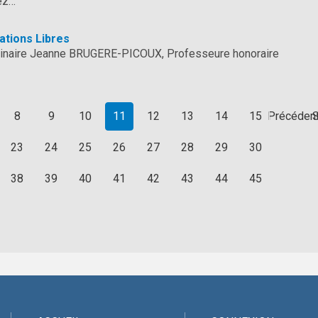
vez…
tions Libres
érinaire Jeanne BRUGERE-PICOUX, Professeure honoraire
8
9
10
11
12
13
14
15
Précéden
S
23
24
25
26
27
28
29
30
38
39
40
41
42
43
44
45