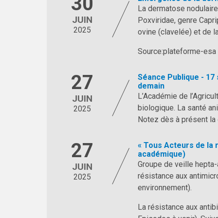
30
La dermatose nodulaire 
JUIN
Poxviridae, genre Caprip
2025
ovine (clavelée) et de la
Source:plateforme-esa
27
Séance Publique - 17 
demain
L’Académie de l’Agricul
JUIN
biologique. La santé an
2025
Notez dès à présent la
27
« Tous Acteurs de la 
académique)
Groupe de veille hepta
JUIN
résistance aux antimic
2025
environnement).
La résistance aux antibi