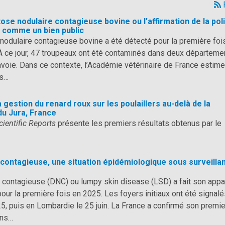
ose nodulaire contagieuse bovine ou l’affirmation de la pol
x comme un bien public
odulaire contagieuse bovine a été détecté pour la première foi
 À ce jour, 47 troupeaux ont été contaminés dans deux départeme
avoie. Dans ce contexte, l’Académie vétérinaire de France estime
es…
 gestion du renard roux sur les poulaillers au-delà de la
du Jura, France
cientific Reports
présente les premiers résultats obtenus par le
contagieuse, une situation épidémiologique sous surveilla
 contagieuse (DNC) ou lumpy skin disease (LSD) a fait son appar
our la première fois en 2025. Les foyers initiaux ont été signal
25, puis en Lombardie le 25 juin. La France a confirmé son premie
ans…