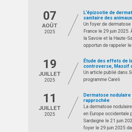
07
L’épizootie de dermat
sanitaire des animau
Un foyer de dermatose n
AOÛT
France le 29 juin 2025.
2025
la Savoie et la Haute-S
opportun de rappeler l
19
Étude des effets de la
controverse, Massif 
Un article publié dans
S
JUILLET
programme Careli
2025
11
Dermatose nodulaire 
rapprochée
La dermatose nodulaire
JUILLET
en Europe occidentale p
2025
Sardaigne le 21 juin 20
foyer le 29 juin 2025 d