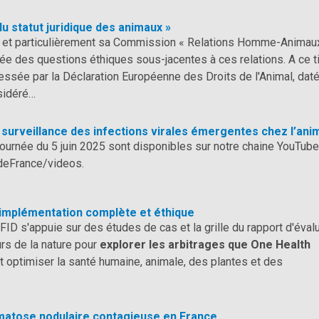
u statut juridique des animaux »
, et particulièrement sa Commission « Relations Homme-Animau
ée des questions éthiques sous-jacentes à ces relations. A ce ti
ressée par la Déclaration Européenne des Droits de l'Animal, dat
nsidéré…
t surveillance des infections virales émergentes chez l’ani
ournée du 5 juin 2025 sont disponibles sur notre chaine YouTube
deFrance/videos.
 implémentation complète et éthique
FID s'appuie sur des études de cas et la grille du rapport d'éval
urs de la nature pour
explorer les arbitrages que One Health
 et optimiser la santé humaine, animale, des plantes et des
atose nodulaire contagieuse en France